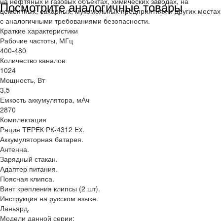
на нефтяных и газовых объектах, химических заводах, на
Посмотрите аналогичные товары
цементных, сахарных, мукомольных предприятиях и других местах
с аналогичными требованиями безопасности.
Краткие характеристики
Рабочие частоты, МГц
400-480
Количество каналов
1024
Мощность, Вт
3,5
Емкость аккумулятора, мАч
2870
Комплектация
Рация ТЕРЕК РК-4312 Ex.
Аккумуляторная батарея.
Антенна.
Зарядный стакан.
Адаптер питания.
Поясная клипса.
Винт крепления клипсы (2 шт).
Инструкция на русском языке.
Ланьярд.
Модели данной серии: