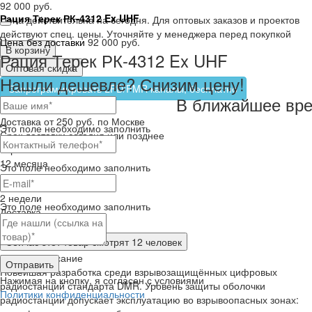
92 000 руб.
Рация Терек РК-4312 Ex UHF
Цена действительна на сегодня. Для оптовых заказов и проектов
действуют спец. цены. Уточняйте у менеджера перед покупкой
Цена без доставки
92 000 руб.
В корзину
Рация Терек РК-4312 Ex UHF
Оптовая скидка
Нашли дешевле? Снизим цену!
Запрограммировать LPD/PMR каналы, бесплатно
В ближайшее вре
Самовывоз
бесплатно
Доставка
от 250 руб. по Москве
Это поле необходимо заполнить
Cрок доставки
сегодня или позднее
Гарантия
12 месяца
Это поле необходимо заполнить
Обмен и возврат
2 недели
Это поле необходимо заполнить
Доставка
по всей России
Сейчас этот товар
смотрят 12 человек
Краткое описание
Отправить
Новейшая разработка среди взрывозащищённых цифровых
Нажимая на кнопку, я согласен с условиями
радиостанций стандарта DMR. Уровень защиты оболочки
Политики конфиденциальности
радиостанции допускает эксплуатацию во взрывоопасных зонах: