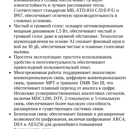
износостойкость и лучшее рассеивание тепла.
Соответствует стандартам MIL-STD-810 C/D/E/F/G и
IP67, обеспечивает отличную производительность в
сложных условиях.
Чистый и громкий голос: оснащен оптимизированным
мощным динамиком 1,5 Вт, обеспечивает чистый и
громкий голос даже в шумной обстановке. Технология
шумоподавления на основе AI снижает фоновый шум и
вой на 30 дБ, обеспечивая чистые и плавные голосовые
вызовы.
Простота эксплуатации: простота использования,
удобство и интеллектуальность обеспечивают
превосходный пользовательский опыт.
Многорежимная работа: поддерживает аналоговую
конвенциональную связь, цифровую конвенциональную
связь, транкинг MPT и транкинг DMR Tier III, что
обеспечивает плавный переход от аналога к цифре.
Несколько усовершенствованных аналоговых сигналов,
включая MDC1200, DTF, 2-тональную и 5-тональную
связь, обеспечивают более высокую способность
расширения в существующих системах связи.
Безопасная связь: обеспечивает базовые и расширенные
возможности шифрования, включая шифрование ARC4,
DES и AES256 для дальнейшего повышения