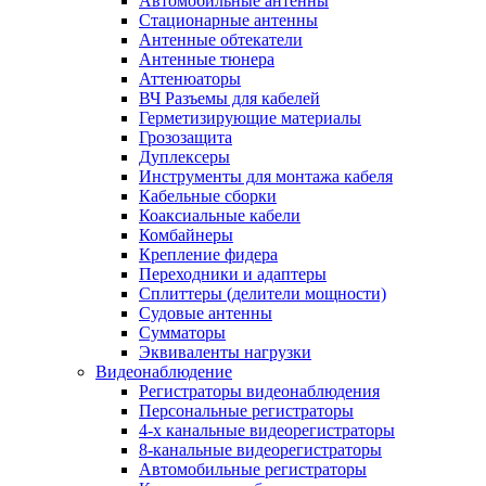
Автомобильные антенны
Стационарные антенны
Антенные обтекатели
Антенные тюнера
Аттенюаторы
ВЧ Разъемы для кабелей
Герметизирующие материалы
Грозозащита
Дуплексеры
Инструменты для монтажа кабеля
Кабельные сборки
Коаксиальные кабели
Комбайнеры
Крепление фидера
Переходники и адаптеры
Сплиттеры (делители мощности)
Судовые антенны
Сумматоры
Эквиваленты нагрузки
Видеонаблюдение
Регистраторы видеонаблюдения
Персональные регистраторы
4-х канальные видеорегистраторы
8-канальные видеорегистраторы
Автомобильные регистраторы