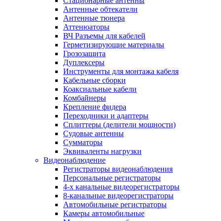
Стационарные антенны
Антенные обтекатели
Антенные тюнера
Аттенюаторы
ВЧ Разъемы для кабелей
Герметизирующие материалы
Грозозащита
Дуплексеры
Инструменты для монтажа кабеля
Кабельные сборки
Коаксиальные кабели
Комбайнеры
Крепление фидера
Переходники и адаптеры
Сплиттеры (делители мощности)
Судовые антенны
Сумматоры
Эквиваленты нагрузки
Видеонаблюдение
Регистраторы видеонаблюдения
Персональные регистраторы
4-х канальные видеорегистраторы
8-канальные видеорегистраторы
Автомобильные регистраторы
Камеры автомобильные