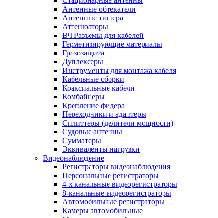
Стационарные антенны
Антенные обтекатели
Антенные тюнера
Аттенюаторы
ВЧ Разъемы для кабелей
Герметизирующие материалы
Грозозащита
Дуплексеры
Инструменты для монтажа кабеля
Кабельные сборки
Коаксиальные кабели
Комбайнеры
Крепление фидера
Переходники и адаптеры
Сплиттеры (делители мощности)
Судовые антенны
Сумматоры
Эквиваленты нагрузки
Видеонаблюдение
Регистраторы видеонаблюдения
Персональные регистраторы
4-х канальные видеорегистраторы
8-канальные видеорегистраторы
Автомобильные регистраторы
Камеры автомобильные