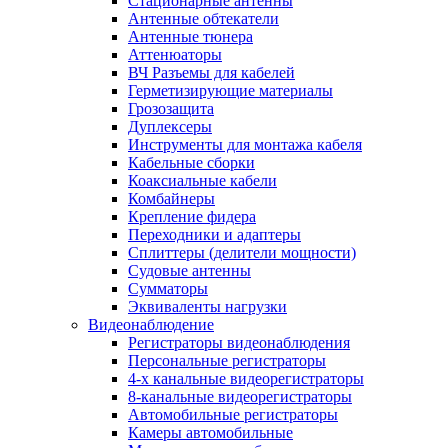
Стационарные антенны
Антенные обтекатели
Антенные тюнера
Аттенюаторы
ВЧ Разъемы для кабелей
Герметизирующие материалы
Грозозащита
Дуплексеры
Инструменты для монтажа кабеля
Кабельные сборки
Коаксиальные кабели
Комбайнеры
Крепление фидера
Переходники и адаптеры
Сплиттеры (делители мощности)
Судовые антенны
Сумматоры
Эквиваленты нагрузки
Видеонаблюдение
Регистраторы видеонаблюдения
Персональные регистраторы
4-х канальные видеорегистраторы
8-канальные видеорегистраторы
Автомобильные регистраторы
Камеры автомобильные