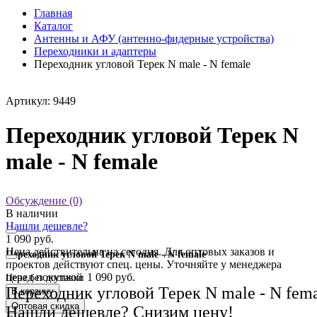
Главная
Каталог
Антенны и АФУ (антенно-фидерные устройства)
Переходники и адаптеры
Переходник угловой Терек N male - N female
Артикул: 9449
Переходник угловой Терек N
male - N female
Обсуждение (0)
В наличии
Нашли дешевле?
1 090 руб.
Цена действительна на сегодня. Для оптовых заказов и
Переходник угловой Терек N male - N female
проектов действуют спец. цены. Уточняйте у менеджера
перед покупкой
1 090 руб.
Цена без доставки
Переходник угловой Терек N male - N fem
В корзину
Оптовая скидка
Нашли дешевле? Снизим цену!