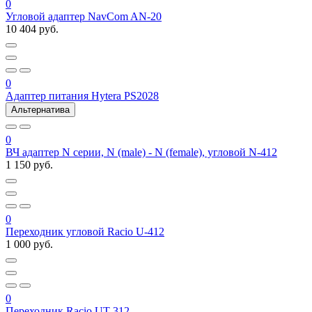
0
Угловой адаптер NavCom AN-20
10 404 руб.
0
Адаптер питания Hytera PS2028
Альтернатива
0
ВЧ адаптер N серии, N (male) - N (female), угловой N-412
1 150 руб.
0
Переходник угловой Racio U-412
1 000 руб.
0
Переходник Racio UT-312