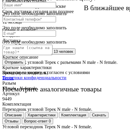
Самовывоз
бесплатно
Доставка
от 250 руб. по Москве
В ближайшее в
Cрок доставки
сегодня или позднее
Это поле необходимо заполнить
Гарантия
12 месяца
Это поле необходимо заполнить
Обмен и возврат
2 недели
Доставка
Это поле необходимо заполнить
по всей России
Сейчас этот товар
смотрят 13 человек
Краткое описание
Переходник угловой Терек с разъемами N male - N female.
Отправить
Краткие характеристики
Нажимая на кнопку, я согласен с условиями
Бренд (производитель)
Политики конфиденциальности
Терек
Разъем
Посмотрите аналогичные товары
N-male - N-female
Артикул
9449
Комплектация
Переходник угловой Терек N male - N female.
Описание
Характеристики
Комплектация
Скачать
Отзывы
Вопрос-ответ
0
Угловой переходник Терек N male - N female.