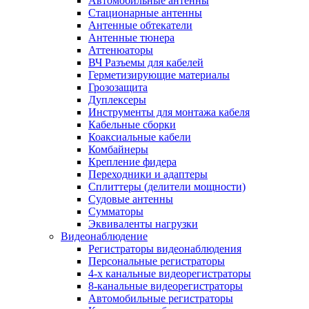
Автомобильные антенны
Стационарные антенны
Антенные обтекатели
Антенные тюнера
Аттенюаторы
ВЧ Разъемы для кабелей
Герметизирующие материалы
Грозозащита
Дуплексеры
Инструменты для монтажа кабеля
Кабельные сборки
Коаксиальные кабели
Комбайнеры
Крепление фидера
Переходники и адаптеры
Сплиттеры (делители мощности)
Судовые антенны
Сумматоры
Эквиваленты нагрузки
Видеонаблюдение
Регистраторы видеонаблюдения
Персональные регистраторы
4-х канальные видеорегистраторы
8-канальные видеорегистраторы
Автомобильные регистраторы