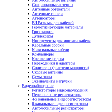
Автомобильные антенны
Стационарные антенны
Антенные обтекатели
Антенные тюнера
Аттенюаторы
ВЧ Разъемы для кабелей
Герметизирующие материалы
Грозозащита
Дуплексеры
Инструменты для монтажа кабеля
Кабельные сборки
Коаксиальные кабели
Комбайнеры
Крепление фидера
Переходники и адаптеры
Сплиттеры (делители мощности)
Судовые антенны
Сумматоры
Эквиваленты нагрузки
Видеонаблюдение
Регистраторы видеонаблюдения
Персональные регистраторы
4-х канальные видеорегистраторы
8-канальные видеорегистраторы
Автомобильные регистраторы