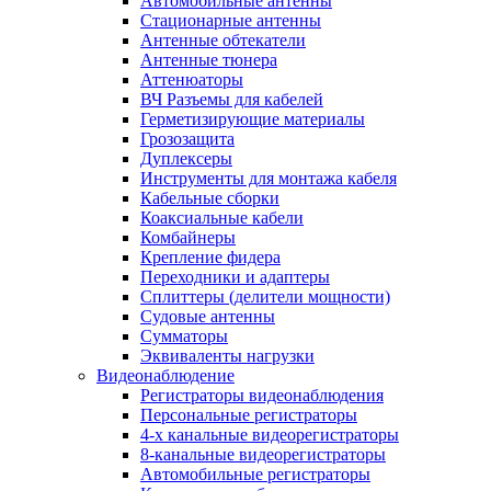
Автомобильные антенны
Стационарные антенны
Антенные обтекатели
Антенные тюнера
Аттенюаторы
ВЧ Разъемы для кабелей
Герметизирующие материалы
Грозозащита
Дуплексеры
Инструменты для монтажа кабеля
Кабельные сборки
Коаксиальные кабели
Комбайнеры
Крепление фидера
Переходники и адаптеры
Сплиттеры (делители мощности)
Судовые антенны
Сумматоры
Эквиваленты нагрузки
Видеонаблюдение
Регистраторы видеонаблюдения
Персональные регистраторы
4-х канальные видеорегистраторы
8-канальные видеорегистраторы
Автомобильные регистраторы