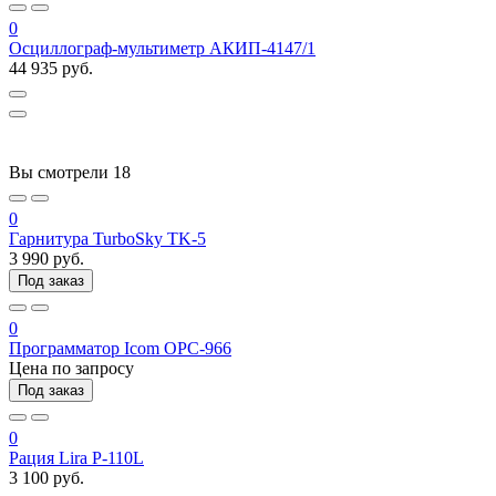
0
Осциллограф-мультиметр АКИП-4147/1
44 935 руб.
Вы смотрели
18
0
Гарнитура TurboSky TK-5
3 990 руб.
Под заказ
0
Программатор Icom OPC-966
Цена по запросу
Под заказ
0
Рация Lira P-110L
3 100 руб.