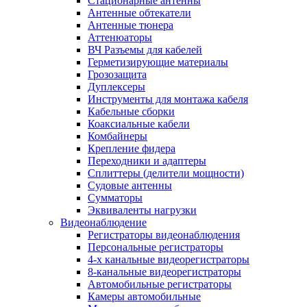
Стационарные антенны
Антенные обтекатели
Антенные тюнера
Аттенюаторы
ВЧ Разъемы для кабелей
Герметизирующие материалы
Грозозащита
Дуплексеры
Инструменты для монтажа кабеля
Кабельные сборки
Коаксиальные кабели
Комбайнеры
Крепление фидера
Переходники и адаптеры
Сплиттеры (делители мощности)
Судовые антенны
Сумматоры
Эквиваленты нагрузки
Видеонаблюдение
Регистраторы видеонаблюдения
Персональные регистраторы
4-х канальные видеорегистраторы
8-канальные видеорегистраторы
Автомобильные регистраторы
Камеры автомобильные