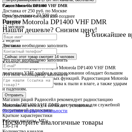
Самовывоз
бесплатно
Рация Motorola DP1400 VHF DMR
Доставка
от 250 руб. по Москве
23 500 руб.
Цена без доставки
Cрок доставки
сегодня или позднее
Рация Motorola DP1400 VHF DMR
Гарантия
12 месяцев
Нашли дешевле? Снизим цену!
В ближайшее в
Обмен и возврат
2 недели
Это поле необходимо заполнить
Доставка
по всей России
Сейчас этот товар
смотрят 14 человек
Это поле необходимо заполнить
Краткое описание
Портативная радиостанция Motorola DP1400 VHF DMR
диапазона VHF удобна в использовании обладает большим
Это поле необходимо заполнить
количеством разнообразных функций. Радиостанция Motorola
DP1400 VHF DMR устойчива к пыли и влаге, а также ударам
и падениям.
Отправить
Магазин раций Радиосейл рекомендует радиостанцию
Motorola DP1400 VHF DMR для походов и для служебной
Нажимая на кнопку, я согласен с условиями
оперативной радиосвязи.
Политики конфиденциальности
Краткие характеристики
Рабочие частоты, МГц
Посмотрите аналогичные товары
136-174
Количество каналов