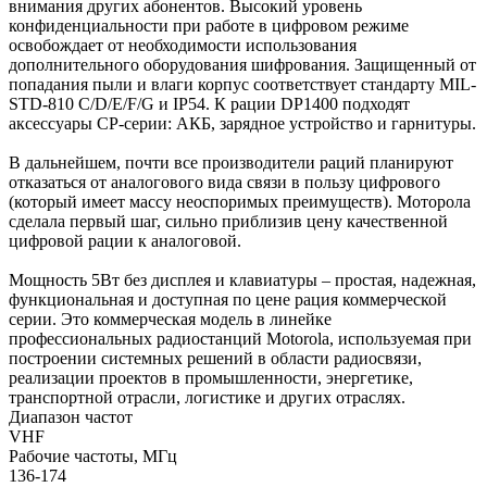
внимания других абонентов. Высокий уровень
конфиденциальности при работе в цифровом режиме
освобождает от необходимости использования
дополнительного оборудования шифрования. Защищенный от
попадания пыли и влаги корпус соответствует стандарту MIL-
STD-810 C/D/E/F/G и IP54. К рации DP1400 подходят
аксессуары CP-серии: АКБ, зарядное устройство и гарнитуры.
В дальнейшем, почти все производители раций планируют
отказаться от аналогового вида связи в пользу цифрового
(который имеет массу неоспоримых преимуществ). Моторола
сделала первый шаг, сильно приблизив цену качественной
цифровой рации к аналоговой.
Мощность 5Вт без дисплея и клавиатуры – простая, надежная,
функциональная и доступная по цене рация коммерческой
серии. Это коммерческая модель в линейке
профессиональных радиостанций Motorola, используемая при
построении системных решений в области радиосвязи,
реализации проектов в промышленности, энергетике,
транспортной отрасли, логистике и других отраслях.
Диапазон частот
VHF
Рабочие частоты, МГц
136-174