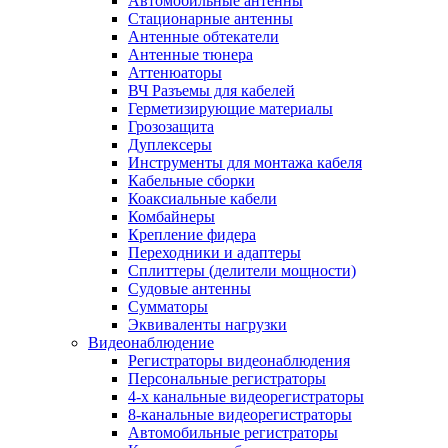
Автомобильные антенны
Стационарные антенны
Антенные обтекатели
Антенные тюнера
Аттенюаторы
ВЧ Разъемы для кабелей
Герметизирующие материалы
Грозозащита
Дуплексеры
Инструменты для монтажа кабеля
Кабельные сборки
Коаксиальные кабели
Комбайнеры
Крепление фидера
Переходники и адаптеры
Сплиттеры (делители мощности)
Судовые антенны
Сумматоры
Эквиваленты нагрузки
Видеонаблюдение
Регистраторы видеонаблюдения
Персональные регистраторы
4-х канальные видеорегистраторы
8-канальные видеорегистраторы
Автомобильные регистраторы