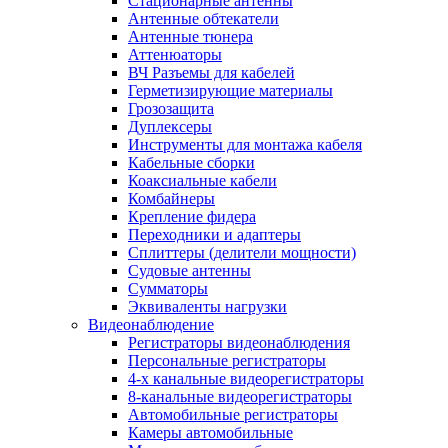
Стационарные антенны
Антенные обтекатели
Антенные тюнера
Аттенюаторы
ВЧ Разъемы для кабелей
Герметизирующие материалы
Грозозащита
Дуплексеры
Инструменты для монтажа кабеля
Кабельные сборки
Коаксиальные кабели
Комбайнеры
Крепление фидера
Переходники и адаптеры
Сплиттеры (делители мощности)
Судовые антенны
Сумматоры
Эквиваленты нагрузки
Видеонаблюдение
Регистраторы видеонаблюдения
Персональные регистраторы
4-х канальные видеорегистраторы
8-канальные видеорегистраторы
Автомобильные регистраторы
Камеры автомобильные