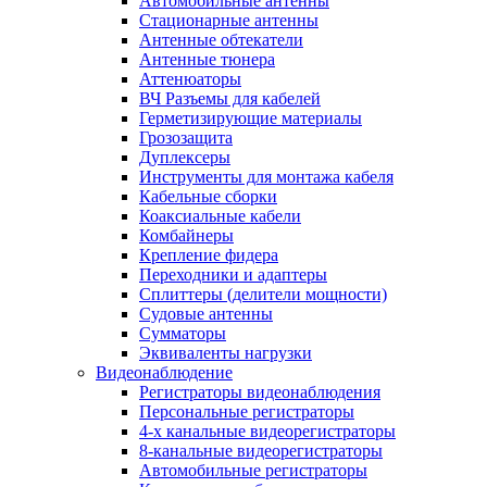
Автомобильные антенны
Стационарные антенны
Антенные обтекатели
Антенные тюнера
Аттенюаторы
ВЧ Разъемы для кабелей
Герметизирующие материалы
Грозозащита
Дуплексеры
Инструменты для монтажа кабеля
Кабельные сборки
Коаксиальные кабели
Комбайнеры
Крепление фидера
Переходники и адаптеры
Сплиттеры (делители мощности)
Судовые антенны
Сумматоры
Эквиваленты нагрузки
Видеонаблюдение
Регистраторы видеонаблюдения
Персональные регистраторы
4-х канальные видеорегистраторы
8-канальные видеорегистраторы
Автомобильные регистраторы