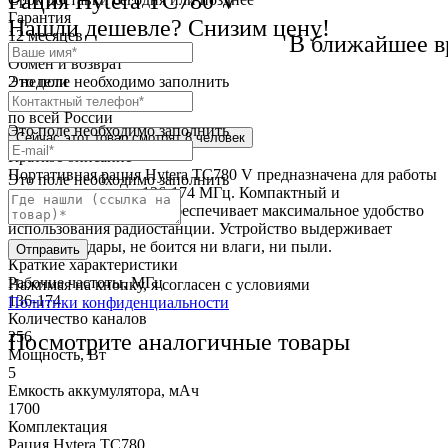
Рация Hytera TC780 V
Гарантия
Нашли дешевле? Снизим цену!
12 месяцев
В ближайшее в
Обмен и возврат
Это поле необходимо заполнить
2 недели
Доставка
по всей России
Это поле необходимо заполнить
Сейчас этот товар
смотрят 8 человек
Краткое описание
Портативная рация Hytera TC780 V предназначена для работы
Это поле необходимо заполнить
в диапазоне частот 136-174 МГц. Компактный и
эргономичный корпус обеспечивает максимальное удобство
использования радиостанции. Устройство выдерживает
падения и удары, не боится ни влаги, ни пыли.
Отправить
Краткие характеристики
Рабочие частоты, МГц
Нажимая на кнопку, я согласен с условиями
136-174
Политики конфиденциальности
Количество каналов
256
Посмотрите аналогичные товары
Мощность, Вт
5
Емкость аккумулятора, мАч
1700
Комплектация
Рация Hytera TC780.