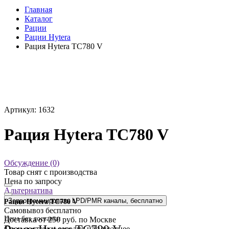
Главная
Каталог
Рации
Рации Hytera
Рация Hytera TC780 V
Артикул: 1632
Рация Hytera TC780 V
Обсуждение (0)
Товар снят с производства
Цена по запросу
Альтернатива
Запрограммировать LPD/PMR каналы, бесплатно
Рация Hytera TC780 V
Самовывоз
бесплатно
Цена без доставки
Доставка
от 250 руб. по Москве
Cрок доставки
сегодня или позднее