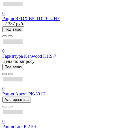
0
Рация BFDX BF-TD501 UHF
22 387 руб.
Под заказ
0
Гарнитура Kenwood KHS-7
Цена по запросу
Под заказ
0
Рация Аргут РК-301Н
Альтернатива
0
Рация Lira P-210L