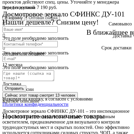
проектов действуют спец. цены. Уточняйте у менеджера
перед покупкой
7 190 руб.
Цена без доставки
Досмотровое зеркало СФИНКС ДУ-101
В корзину
Оптовая скидка
Нашли дешевле? Снизим цену!
Самовывоз
бесплатно
В ближайшее в
Доставка
Это поле необходимо заполнить
от 250 руб. по Москве
Cрок доставки
Это поле необходимо заполнить
сегодня или позднее
Гарантия
12 месяца
Это поле необходимо заполнить
Обмен и возврат
2 недели
Доставка
Отправить
по всей России
Сейчас этот товар
смотрят 13 человек
Нажимая на кнопку, я согласен с условиями
Краткое описание
Политики конфиденциальности
Досмотровое зеркало СФИНКС ДУ-101 – это инспекционное
Посмотрите аналогичные товары
устройство на телескопической штанге со встроенным
осветителем, предназначенное для визуального контроля
труднодоступных мест и скрытых полостей. Оно эффективно
используется сотрудниками силовых структур, ЧОП, а также