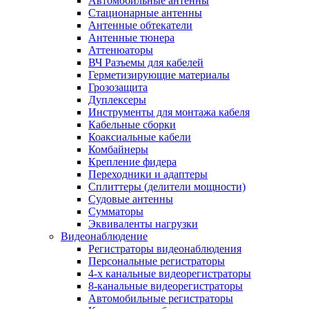
Автомобильные антенны
Стационарные антенны
Антенные обтекатели
Антенные тюнера
Аттенюаторы
ВЧ Разъемы для кабелей
Герметизирующие материалы
Грозозащита
Дуплексеры
Инструменты для монтажа кабеля
Кабельные сборки
Коаксиальные кабели
Комбайнеры
Крепление фидера
Переходники и адаптеры
Сплиттеры (делители мощности)
Судовые антенны
Сумматоры
Эквиваленты нагрузки
Видеонаблюдение
Регистраторы видеонаблюдения
Персональные регистраторы
4-х канальные видеорегистраторы
8-канальные видеорегистраторы
Автомобильные регистраторы