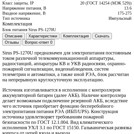
Класс защиты, IP
20 (ГОСТ 14254 (МЭК 529))
Напряжение питания, В
13.6
Входное напряжение, В
175-275
Тип источника
Импульсный
Комплектация
Блок питания Sirus PS-1270U
Описание
Характеристики
Комплектация
Скачать
Отзывы
Вопрос-ответ
0
Sirus PS-1270U​​ предназначен для электропитания постоянным
током различной телекоммуникационной аппаратуры,
радиостанций, аппаратуры КВ и УКВ радиосвязи, охранно-
пожарной сигнализации, видеонаблюдения, систем
телеметрии и автоматики, а также иной РЭА, блок рассчитан
на непрерывную круглосуточную эксплуатацию.
Источник изготавливается в исполнении с контроллером
аккумуляторной батареи (далее АКБ). Наличие контроллера
делает возможным подключение резервной АКБ, вследствие
чего источник приобретает функцию бесперебойного
электропитания питания РЭА (ИБП/UPS). Конструкция
источника удовлетворяет требованиям пожарной
безопасности по ГОСТ 12.1.004. Вид климатического
исполнения УХЛ 3.1 по ГОСТ 15150. Гальваническая развязка
корпуса от цепей входа и выхода.