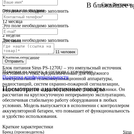
В ближайшее в
Cрок доставки
сегодня или позднее
Это поле необходимо заполнить
Гарантия
12 месяца
Это поле необходимо заполнить
Обмен и возврат
2 недели
Это поле необходимо заполнить
Доставка
по всей России
Сейчас этот товар
смотрят 11 человек
Краткое описание
Отправить
Блок питания Sirus PS-1270U – это импульсный источник
Нажимая на кнопку, я согласен с условиями
постоянного тока, предназначенный для надёжного
Политики конфиденциальности
электропитания телекоммуникационной аппаратуры,
радиостанций, систем охранно-пожарной сигнализации,
Посмотрите аналогичные товары
видеонаблюдения и другой радиоэлектронной техники. Он
рассчитан на круглосуточную непрерывную эксплуатацию,
обеспечивая стабильную работу оборудования в любых
условиях. Модель выпускается в исполнении с контроллером
аккумуляторной батареи, что повышает её функциональность
и удобство использования.
Краткие характеристики
Бренд (производитель)
Sirus