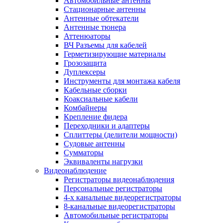
Автомобильные антенны
Стационарные антенны
Антенные обтекатели
Антенные тюнера
Аттенюаторы
ВЧ Разъемы для кабелей
Герметизирующие материалы
Грозозащита
Дуплексеры
Инструменты для монтажа кабеля
Кабельные сборки
Коаксиальные кабели
Комбайнеры
Крепление фидера
Переходники и адаптеры
Сплиттеры (делители мощности)
Судовые антенны
Сумматоры
Эквиваленты нагрузки
Видеонаблюдение
Регистраторы видеонаблюдения
Персональные регистраторы
4-х канальные видеорегистраторы
8-канальные видеорегистраторы
Автомобильные регистраторы