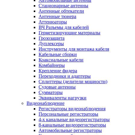
Автомобильные антенны
Стационарные антенны
Антенные обтекатели
Антенные тюнера
Аттенюаторы
ВЧ Разъемы для кабелей
Герметизирующие материалы
Грозозащита
Дуплексеры
Инструменты для монтажа кабеля
Кабельные сборки
Коаксиальные кабели
Комбайнеры
Крепление фидера
Переходники и адаптеры
Сплиттеры (делители мощности)
Судовые антенны
Сумматоры
Эквиваленты нагрузки
Видеонаблюдение
Регистраторы видеонаблюдения
Персональные регистраторы
4-х канальные видеорегистраторы
8-канальные видеорегистраторы
Автомобильные регистраторы