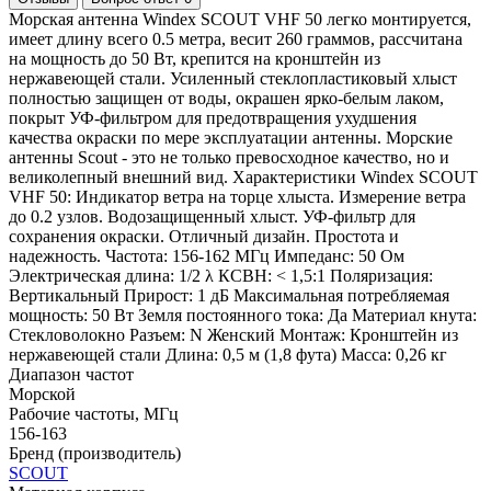
Морская антенна Windex SCOUT VHF 50 легко монтируется,
имеет длину всего 0.5 метра, весит 260 граммов, рассчитана
на мощность до 50 Вт, крепится на кронштейн из
нержавеющей стали. Усиленный стеклопластиковый хлыст
полностью защищен от воды, окрашен ярко-белым лаком,
покрыт УФ-фильтром для предотвращения ухудшения
качества окраски по мере эксплуатации антенны. Морские
антенны Scout - это не только превосходное качество, но и
великолепный внешний вид. Характеристики Windex SCOUT
VHF 50: Индикатор ветра на торце хлыста. Измерение ветра
до 0.2 узлов. Водозащищенный хлыст. УФ-фильтр для
сохранения окраски. Отличный дизайн. Простота и
надежность. Частота: 156-162 МГц Импеданс: 50 Ом
Электрическая длина: 1/2 λ КСВН: < 1,5:1 Поляризация:
Вертикальный Прирост: 1 дБ Максимальная потребляемая
мощность: 50 Вт Земля постоянного тока: Да Материал кнута:
Стекловолокно Разъем: N Женский Монтаж: Кронштейн из
нержавеющей стали Длина: 0,5 м (1,8 фута) Масса: 0,26 кг
Диапазон частот
Морской
Рабочие частоты, МГц
156-163
Бренд (производитель)
SCOUT