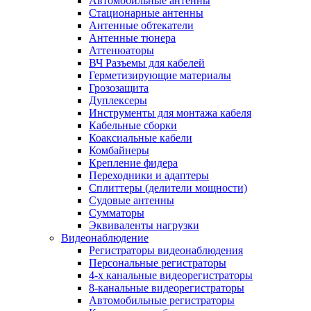
Автомобильные антенны
Стационарные антенны
Антенные обтекатели
Антенные тюнера
Аттенюаторы
ВЧ Разъемы для кабелей
Герметизирующие материалы
Грозозащита
Дуплексеры
Инструменты для монтажа кабеля
Кабельные сборки
Коаксиальные кабели
Комбайнеры
Крепление фидера
Переходники и адаптеры
Сплиттеры (делители мощности)
Судовые антенны
Сумматоры
Эквиваленты нагрузки
Видеонаблюдение
Регистраторы видеонаблюдения
Персональные регистраторы
4-х канальные видеорегистраторы
8-канальные видеорегистраторы
Автомобильные регистраторы