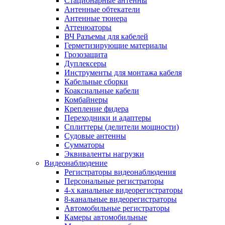
Стационарные антенны
Антенные обтекатели
Антенные тюнера
Аттенюаторы
ВЧ Разъемы для кабелей
Герметизирующие материалы
Грозозащита
Дуплексеры
Инструменты для монтажа кабеля
Кабельные сборки
Коаксиальные кабели
Комбайнеры
Крепление фидера
Переходники и адаптеры
Сплиттеры (делители мощности)
Судовые антенны
Сумматоры
Эквиваленты нагрузки
Видеонаблюдение
Регистраторы видеонаблюдения
Персональные регистраторы
4-х канальные видеорегистраторы
8-канальные видеорегистраторы
Автомобильные регистраторы
Камеры автомобильные