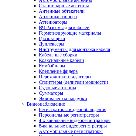
Автомобильные антенны
Стационарные антенны
Антенные обтекатели
Антенные тюнера
Аттенюаторы
ВЧ Разъемы для кабелей
Герметизирующие материалы
Грозозащита
Дуплексеры
Инструменты для монтажа кабеля
Кабельные сборки
Коаксиальные кабели
Комбайнеры
Крепление фидера
Переходники и адаптеры
Сплиттеры (делители мощности)
Судовые антенны
Сумматоры
Эквиваленты нагрузки
Видеонаблюдение
Регистраторы видеонаблюдения
Персональные регистраторы
4-х канальные видеорегистраторы
8-канальные видеорегистраторы
Автомобильные регистраторы