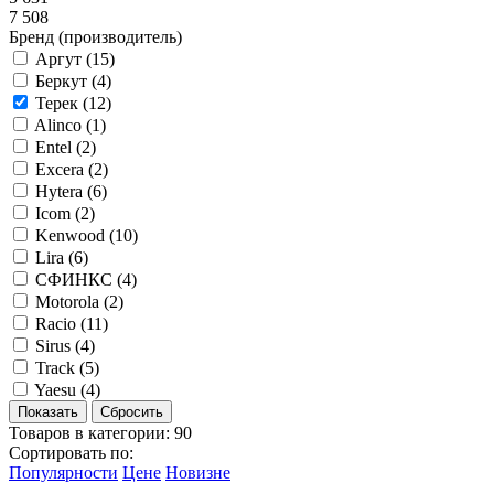
7 508
Бренд (производитель)
Аргут (
15
)
Беркут (
4
)
Терек (
12
)
Alinco (
1
)
Entel (
2
)
Excera (
2
)
Hytera (
6
)
Icom (
2
)
Kenwood (
10
)
Lira (
6
)
СФИНКС (
4
)
Motorola (
2
)
Raciо (
11
)
Sirus (
4
)
Track (
5
)
Yaesu (
4
)
Товаров в категории:
90
Сортировать по:
Популярности
Цене
Новизне