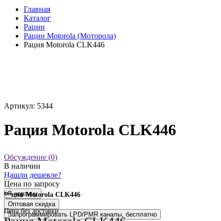
Главная
Каталог
Рации
Рации Motorola (Моторола)
Рация Motorola CLK446
Артикул: 5344
Рация Motorola CLK446
Обсуждение (0)
В наличии
Нашли дешевле?
Цена по запросу
В корзину
Рация Motorola CLK446
Оптовая скидка
Цена без доставки
Запрограммировать LPD/PMR каналы, бесплатно