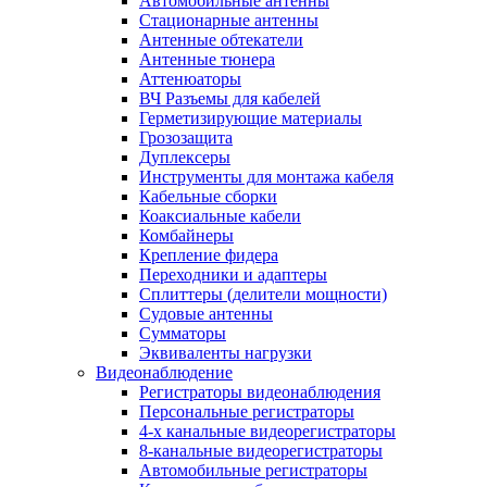
Автомобильные антенны
Стационарные антенны
Антенные обтекатели
Антенные тюнера
Аттенюаторы
ВЧ Разъемы для кабелей
Герметизирующие материалы
Грозозащита
Дуплексеры
Инструменты для монтажа кабеля
Кабельные сборки
Коаксиальные кабели
Комбайнеры
Крепление фидера
Переходники и адаптеры
Сплиттеры (делители мощности)
Судовые антенны
Сумматоры
Эквиваленты нагрузки
Видеонаблюдение
Регистраторы видеонаблюдения
Персональные регистраторы
4-х канальные видеорегистраторы
8-канальные видеорегистраторы
Автомобильные регистраторы