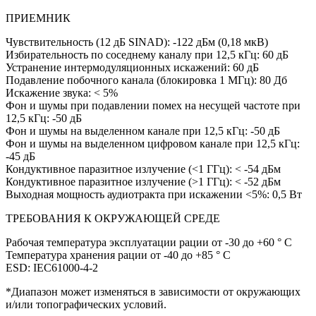
ПРИЕМНИК
Чувствительность (12 дБ SINAD): -122 дБм (0,18 мкВ)
Избирательность по соседнему каналу при 12,5 кГц: 60 дБ
Устранение интермодуляционных искажений: 60 дБ
Подавление побочного канала (блокировка 1 МГц): 80 Дб
Искажение звука: < 5%
Фон и шумы при подавлении помех на несущей частоте при
12,5 кГц: -50 дБ
Фон и шумы на выделенном канале при 12,5 кГц: -50 дБ
Фон и шумы на выделенном цифровом канале при 12,5 кГц:
-45 дБ
Кондуктивное паразитное излучение (<1 ГГц): < -54 дБм
Кондуктивное паразитное излучение (>1 ГГц): < -52 дБм
Выходная мощность аудиотракта при искажении <5%: 0,5 Вт
ТРЕБОВАНИЯ К ОКРУЖАЮЩЕЙ СРЕДЕ
Рабочая температура эксплуатации рации от -30 до +60 ° C
Температура хранения рации от -40 до +85 ° C
ESD: IEC61000-4-2
*Диапазон может изменяться в зависимости от окружающих
и/или топографических условий.