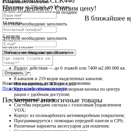
Рация Motorola CLK446
Самовывоз
бесплатно
Нашли дешевле? Снизим цену!
Доставка
от 250 руб. по Москве
Cрок доставки
сегодня или позднее
В ближайшее в
Гарантия
12 месяца
Это поле необходимо заполнить
Обмен и возврат
2 недели
Это поле необходимо заполнить
Доставка
по всей России
Это поле необходимо заполнить
Сейчас этот товар
смотрят 10 человек
Краткое описание
Радиус действия — до 6 этажей или 7400 м2 (80 000 кв.
Отправить
футов)*;
8 каналов и 219 кодов выделенных каналов;
Нажимая на кнопку, я согласен с условиями
Инновационный ЖК-дисплей;
Политики конфиденциальности
Крупная и объемная переговорная кнопка по центру
рации с удобным доступом;
Посмотрите аналогичные товары
Компактный размер;
Система передачи сигнала с голосовым управлением
VOX;
Корпус из поликарбоната антимикробным покрытием;
Программируется с помощью передней панели и CPS;
Различные варианты аксессуаров для ношения;