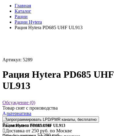
Главная
Каталог
Рации
Рации Hytera
Рация Hytera PD685 UHF UL913
Артикул: 5289
Рация Hytera PD685 UHF
UL913
Обсуждение (0)
Товар снят с производства
Альтернатива
Запрограммировать LPD/PMR каналы, бесплатно
Самовывоз
бесплатно
Рация Hytera PD685 UHF UL913
Доставка
от 250 руб. по Москве
53 280 руб.
Цена без доставки