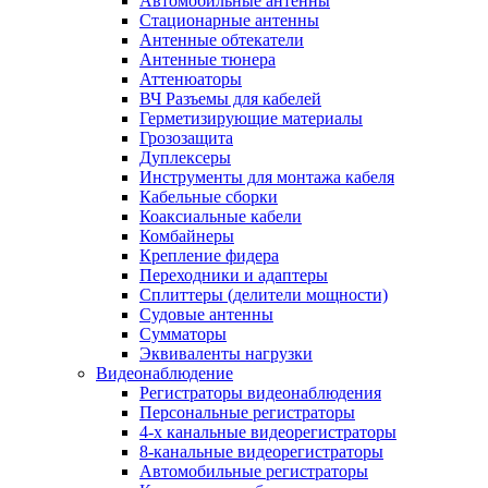
Автомобильные антенны
Стационарные антенны
Антенные обтекатели
Антенные тюнера
Аттенюаторы
ВЧ Разъемы для кабелей
Герметизирующие материалы
Грозозащита
Дуплексеры
Инструменты для монтажа кабеля
Кабельные сборки
Коаксиальные кабели
Комбайнеры
Крепление фидера
Переходники и адаптеры
Сплиттеры (делители мощности)
Судовые антенны
Сумматоры
Эквиваленты нагрузки
Видеонаблюдение
Регистраторы видеонаблюдения
Персональные регистраторы
4-х канальные видеорегистраторы
8-канальные видеорегистраторы
Автомобильные регистраторы