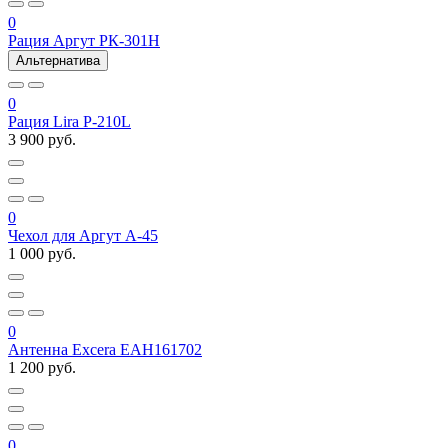
0
Рация Аргут РК-301Н
Альтернатива
0
Рация Lira P-210L
3 900 руб.
0
Чехол для Аргут А-45
1 000 руб.
0
Антенна Excera EAH161702
1 200 руб.
0