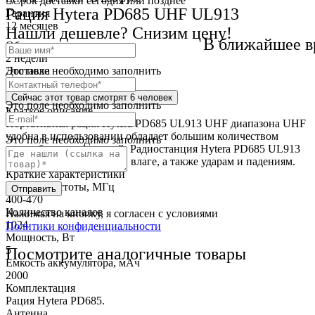
Cрок доставки
сегодня или позднее
Рация Hytera PD685 UHF UL913
Гарантия
12 месяцев
Нашли дешевле? Снизим цену!
В ближайшее в
Обмен и возврат
2 недели
Это поле необходимо заполнить
Доставка
по всей России
Сейчас этот товар
смотрят 6 человек
Это поле необходимо заполнить
Краткое описание
Портативная рация Hytera PD685 UL913 UHF диапазона UHF
удобна в использовании обладает большим количеством
Это поле необходимо заполнить
разнообразных функций. Радиостанция Hytera PD685 UL913
UHF устойчива к пыли и влаге, а также ударам и падениям.
Краткие характеристики
Рабочие частоты, МГц
Отправить
400-470
Количество каналов
Нажимая на кнопку, я согласен с условиями
1024
Политики конфиденциальности
Мощность, Вт
5
Посмотрите аналогичные товары
Емкость аккумулятора, мАч
2000
Комплектация
Рация Hytera PD685.
Антенна.