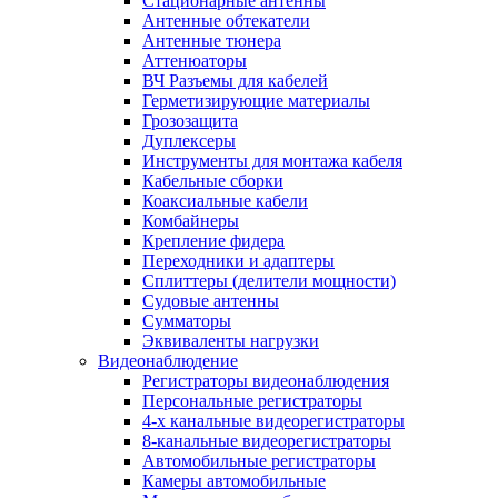
Стационарные антенны
Антенные обтекатели
Антенные тюнера
Аттенюаторы
ВЧ Разъемы для кабелей
Герметизирующие материалы
Грозозащита
Дуплексеры
Инструменты для монтажа кабеля
Кабельные сборки
Коаксиальные кабели
Комбайнеры
Крепление фидера
Переходники и адаптеры
Сплиттеры (делители мощности)
Судовые антенны
Сумматоры
Эквиваленты нагрузки
Видеонаблюдение
Регистраторы видеонаблюдения
Персональные регистраторы
4-х канальные видеорегистраторы
8-канальные видеорегистраторы
Автомобильные регистраторы
Камеры автомобильные