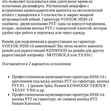
что позволяет пользоваться ими длительное время не
испытывая дискомфорта. Улучшенный микрофон с
встроенным шумоподавителем крепится на металлической
штанге с вращением в 3 плоскостях и закрыт мощной
ветрозащитной юбкой. Гарнитура VOSTOK HDH-14
снабжена двумя кнопками РТТ: одна на корпусе наушников,
вторая - внешняя кнопка РТТ с поворотной клипсой, которая
удобна при работе в перчатках или через одежду.
Разъём для подключения к радиостанции на гарнитуре
VOSTOK HDH-14 заменяемый! Вы легко можете заменить
разъём для радиостанций KENWOOD на разъём для других
радиостанций например - MOTOROLA или YEASU.
Поставляется в 2 вариантах исполнения:
Профессиональная шумозащитная гарнитура HDH-14 c
креплением под каску, кнопка РТТ на гарнитуре, кнопка
PTT P1 - 1 (разъем 5pin). Разъем KENWOOD/ VERTEX /
YEASU VX6r и др.
Профессиональная шумозащитная гарнитура HDH-14,
кнопка РТТ на гарнитуре, не съемная кнопка PTT.
Разъем Kenwood.