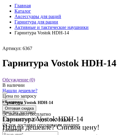
Главная
Каталог
Аксессуары для раций
Гарнитура для рации
Активные и тактические наушники
Гарнитура Vostok HDH-14
Артикул: 6367
Гарнитура Vostok HDH-14
Обсуждение (0)
В наличии
Нашли дешевле?
Цена по запросу
В корзину
Гарнитура Vostok HDH-14
Оптовая скидка
Цена без доставки
Самовывоз
бесплатно
Гарнитура Vostok HDH-14
Доставка
от 250 руб. по Москве
Cрок доставки
сегодня или позднее
Нашли дешевле? Снизим цену!
Гарантия