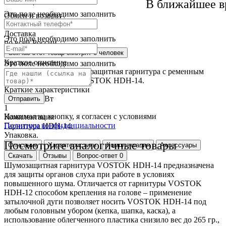
12 месяца
В ближайшее в
Это поле необходимо заполнить
Обмен и возврат
2 недели
Доставка
Это поле необходимо заполнить
по всей России
Сейчас этот товар
смотрят 6 человек
Краткое описание
Это поле необходимо заполнить
Профессиональная шумозащитная гарнитура c ременным
оголовьем под каску VOSTOK HDH-14.
Краткие характеристики
Мощность, Вт
Отправить
1
Нажимая на кнопку, я согласен с условиями
Комплектация
Политики конфиденциальности
Гарнитура HDH-14.
Упаковка.
Посмотрите аналогичные товары
Описание
Характеристики
Комплектация
Аксессуары
Скачать
Отзывы
Вопрос-ответ
0
Шумозащитная гарнитура VOSTOK HDH-14 предназначена
для защиты органов слуха при работе в условиях
повышенного шума. Отличается от гарнитуры VOSTOK
HDH-12 способом крепления на голове – применение
затылочной дуги позволяет носить VOSTOK HDH-14 под
любым головным убором (кепка, шапка, каска), а
использование облегченного пластика снизило вес до 265 гр.,