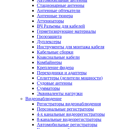
Автомобильные антенны
Стационарные антенны
Антенные обтекатели
Антенные тюнера
Аттенюаторы
ВЧ Разъемы для кабелей
Герметизирующие материалы
Грозозащита
Дуплексеры
Инструменты для монтажа кабеля
Кабельные сборки
Коаксиальные кабели
Комбайнеры
Крепление фидера
Переходники и адаптеры
Сплиттеры (делители мощности)
Судовые антенны
Сумматоры
Эквиваленты нагрузки
Видеонаблюдение
Регистраторы видеонаблюдения
Персональные регистраторы
4-х канальные видеорегистраторы
8-канальные видеорегистраторы
Автомобильные регистраторы