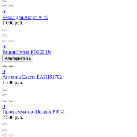
0
Чехол для Аргут А-45
1 000 руб.
0
Рация Hytera PD365 Uc
Альтернатива
0
Антенна Excera EAH161702
1 200 руб.
0
Программатор Шеврон PRT-1
2 500 руб.