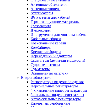
Стационарные антенны
Антенные обтекатели
Антенные тюнера
Аттенюаторы
ВЧ Разъемы для кабелей
Герметизирующие материалы
Грозозащита
Дуплексеры
Инструменты для монтажа кабеля
Кабельные сборки
Коаксиальные кабели
Комбайнеры
Крепление фидера
Переходники и адаптеры
Сплиттеры (делители мощности)
Судовые антенны
Сумматоры
Эквиваленты нагрузки
Видеонаблюдение
Регистраторы видеонаблюдения
Персональные регистраторы
4-х канальные видеорегистраторы
8-канальные видеорегистраторы
Автомобильные регистраторы
Камеры автомобильные