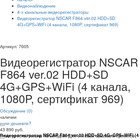
Видеонаблюдение
4-х канальные видеорегистраторы
Видеорегистратор NSCAR F864 ver.02 HDD+SD
4G+GPS+WiFi (4 канала, 1080P, сертификат 969)
Артикул: 7605
Видеорегистратор NSCAR
F864 ver.02 HDD+SD
4G+GPS+WiFi (4 канала,
1080P, сертификат 969)
Обсуждение (0)
 наличии
ашли дешевле?
43 890 руб.
Видеорегистратор NSCAR F864 ver.02 HDD+SD 4G+GPS+WiFi (4 к
Цена действительна на сегодня. Для оптовых заказов и проектов