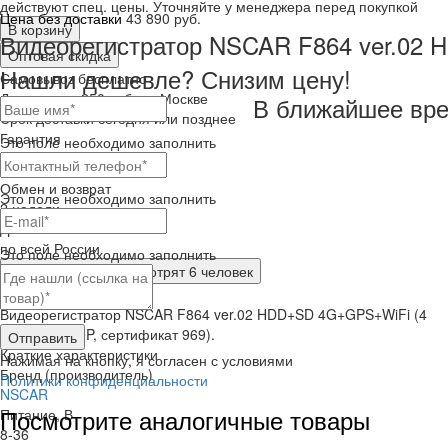
действуют спец. цены. Уточняйте у менеджера перед покупкой
Цена без доставки
43 890 руб.
В корзину
Видеорегистратор NSCAR F864 ver.02 
Оптовая скидка
Нашли дешевле? Снизим цену!
Самовывоз
бесплатно
Доставка
от 250 руб. по Москве
В ближайшее вре
Cрок доставки
сегодня или позднее
Гарантия
Это поле необходимо заполнить
12 месяца
Обмен и возврат
Это поле необходимо заполнить
2 недели
Доставка
по всей России
Это поле необходимо заполнить
Сейчас этот товар
смотрят 6 человек
Краткое описание
Видеорегистратор NSCAR F864 ver.02 HDD+SD 4G+GPS+WiFi (4
канала, 1080P, сертификат 969).
Отправить
Краткие характеристики
Нажимая на кнопку, я согласен с условиями
Бренд (производитель)
Политики конфиденциальности
NSCAR
Посмотрите аналогичные товары
Питание, В
8-36