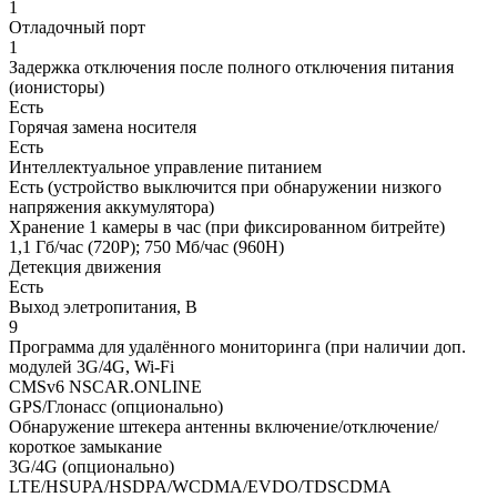
1
Отладочный порт
1
Задержка отключения после полного отключения питания
(ионисторы)
Есть
Горячая замена носителя
Есть
Интеллектуальное управление питанием
Есть (устройство выключится при обнаружении низкого
напряжения аккумулятора)
Хранение 1 камеры в час (при фиксированном битрейте)
1,1 Гб/час (720Р); 750 Мб/час (960H)
Детекция движения
Есть
Выход элетропитания, В
9
Программа для удалённого мониторинга (при наличии доп.
модулей 3G/4G, Wi-Fi
CMSv6 NSCAR.ONLINE
GPS/Глонасс (опционально)
Обнаружение штекера антенны включение/отключение/
короткое замыкание
3G/4G (опционально)
LTE/HSUPA/HSDPA/WCDMA/EVDO/TDSCDMA