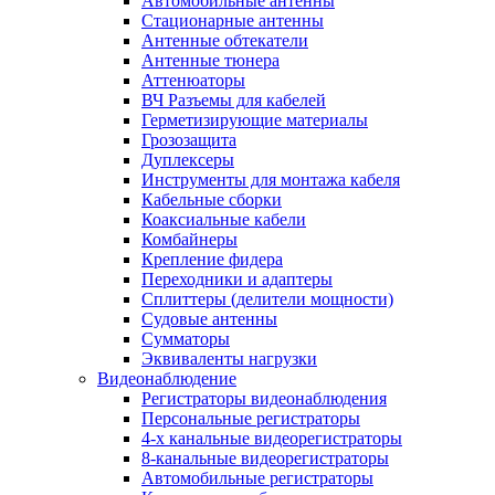
Автомобильные антенны
Стационарные антенны
Антенные обтекатели
Антенные тюнера
Аттенюаторы
ВЧ Разъемы для кабелей
Герметизирующие материалы
Грозозащита
Дуплексеры
Инструменты для монтажа кабеля
Кабельные сборки
Коаксиальные кабели
Комбайнеры
Крепление фидера
Переходники и адаптеры
Сплиттеры (делители мощности)
Судовые антенны
Сумматоры
Эквиваленты нагрузки
Видеонаблюдение
Регистраторы видеонаблюдения
Персональные регистраторы
4-х канальные видеорегистраторы
8-канальные видеорегистраторы
Автомобильные регистраторы