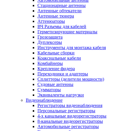
Автомобильные антенны
Стационарные антенны
Антенные обтекатели
Антенные тюнера
Аттенюаторы
ВЧ Разъемы для кабелей
Герметизирующие материалы
Грозозащита
Дуплексеры
Инструменты для монтажа кабеля
Кабельные сборки
Коаксиальные кабели
Комбайнеры
Крепление фидера
Переходники и адаптеры
Сплиттеры (делители мощности)
Судовые антенны
Сумматоры
Эквиваленты нагрузки
Видеонаблюдение
Регистраторы видеонаблюдения
Персональные регистраторы
4-х канальные видеорегистраторы
8-канальные видеорегистраторы
Автомобильные регистраторы