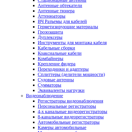
Стационарные антенны
Антенные обтекатели
Антенные тюнера
Аттенюаторы
ВЧ Разъемы для кабелей
Герметизирующие материалы
Грозозащита
Дуплексеры
Инструменты для монтажа кабеля
Кабельные сборки
Коаксиальные кабели
Комбайнеры
Крепление фидера
Переходники и адаптеры
Сплиттеры (делители мощности)
Судовые антенны
Сумматоры
Эквиваленты нагрузки
Видеонаблюдение
Регистраторы видеонаблюдения
Персональные регистраторы
4-х канальные видеорегистраторы
8-канальные видеорегистраторы
Автомобильные регистраторы
Камеры автомобильные