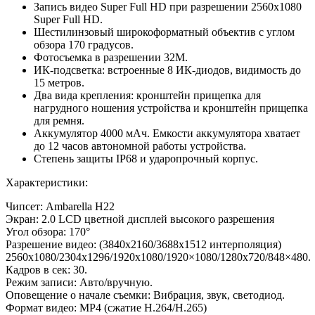
Запись видео Super Full HD при разрешении 2560х1080
Super Full HD.
Шестилинзовый широкоформатный объектив с углом
обзора 170 градусов.
Фотосъемка в разрешении 32М.
ИК-подсветка: встроенные 8 ИК-диодов, видимость до
15 метров.
Два вида крепления: кронштейн прищепка для
нагрудного ношения устройства и кронштейн прищепка
для ремня.
Аккумулятор 4000 мАч. Емкости аккумулятора хватает
до 12 часов автономной работы устройства.
Степень защиты IP68 и ударопрочный корпус.
Характеристики:
Чипсет: Ambarella Н22
Экран: 2.0 LCD цветной дисплей высокого разрешения
Угол обзора: 170°
Разрешение видео: (3840х2160/3688х1512 интерполяция)
2560х1080/2304х1296/1920х1080/1920×1080/1280х720/848×480.
Кадров в сек: 30.
Режим записи: Авто/вручную.
Оповещение о начале съемки: Вибрация, звук, светодиод.
Формат видео: MP4 (сжатие H.264/H.265)