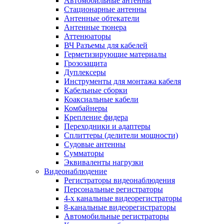
Автомобильные антенны
Стационарные антенны
Антенные обтекатели
Антенные тюнера
Аттенюаторы
ВЧ Разъемы для кабелей
Герметизирующие материалы
Грозозащита
Дуплексеры
Инструменты для монтажа кабеля
Кабельные сборки
Коаксиальные кабели
Комбайнеры
Крепление фидера
Переходники и адаптеры
Сплиттеры (делители мощности)
Судовые антенны
Сумматоры
Эквиваленты нагрузки
Видеонаблюдение
Регистраторы видеонаблюдения
Персональные регистраторы
4-х канальные видеорегистраторы
8-канальные видеорегистраторы
Автомобильные регистраторы