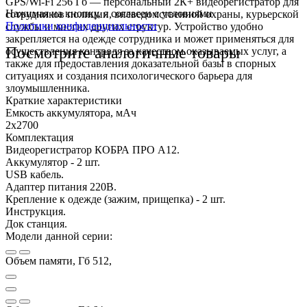
GPS/Wi-Fi 256 Гб — персональный 2К+ видеорегистратор для
Нажимая на кнопку, я согласен с условиями
сотрудников полиции, вневедомственной охраны, курьерской
Политики конфиденциальности
службы и многих других структур. Устройство удобно
закрепляется на одежде сотрудника и может применяться для
Посмотрите аналогичные товары
осуществления контроля за качеством оказываемых услуг, а
также для предоставления доказательной базы в спорных
ситуациях и создания психологического барьера для
злоумышленника.
Краткие характеристики
Емкость аккумулятора, мАч
2х2700
Комплектация
Видеорегистратор КОБРА ПРО А12.
Аккумулятор - 2 шт.
USB кабель.
Адаптер питания 220В.
Крепление к одежде (зажим, прищепка) - 2 шт.
Инструкция.
Док станция.
Модели данной серии:
Объем памяти, Гб 512,