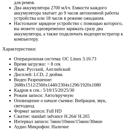
для ремня.
Два аккумулятора 2700 мАч. Емкости каждого
аккумулятора хватает до 9 часов автономной работы
устройства или 18 часов в режиме ожидания.
Настольное зарядное устройство с помощью которого,
вы можете одновременно заряжать сразу два
аккумулятора, а также подключать видеорегистратор к
компьютеру.
Характеристики:
Операционная система: ОС Linux 3.10.73
Время загрузки: < 8 сек
Язык: Русский, Английский
Дисплей: LCD, 2 дюйма
Видео Разрешение:
2688х1512/2560х1440/2304х1296/1920х1080
Кадров в сек.: 5/10/15/20/25/30
Режим записи: Авто/вручную
Оповещение о начале съемки: Вибрация, звук,
светодиод
Формат записи: Full HD
Сжатие: standart /advance H.264/ H.265
Интервал записи: 5мин/10мин/15мин/30мин
Аудио Микрофон: Наличие