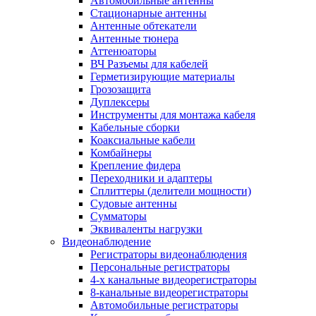
Автомобильные антенны
Стационарные антенны
Антенные обтекатели
Антенные тюнера
Аттенюаторы
ВЧ Разъемы для кабелей
Герметизирующие материалы
Грозозащита
Дуплексеры
Инструменты для монтажа кабеля
Кабельные сборки
Коаксиальные кабели
Комбайнеры
Крепление фидера
Переходники и адаптеры
Сплиттеры (делители мощности)
Судовые антенны
Сумматоры
Эквиваленты нагрузки
Видеонаблюдение
Регистраторы видеонаблюдения
Персональные регистраторы
4-х канальные видеорегистраторы
8-канальные видеорегистраторы
Автомобильные регистраторы