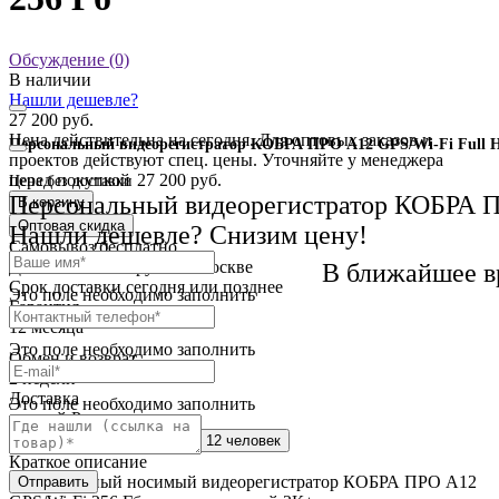
Обсуждение (0)
В наличии
Нашли дешевле?
27 200 руб.
Цена действительна на сегодня. Для оптовых заказов и
Персональный видеорегистратор КОБРА ПРО А12 GPS/Wi-Fi Full H
проектов действуют спец. цены. Уточняйте у менеджера
перед покупкой
27 200 руб.
Цена без доставки
Персональный видеорегистратор КОБРА П
В корзину
Оптовая скидка
Нашли дешевле? Снизим цену!
Самовывоз
бесплатно
Доставка
от 250 руб. по Москве
В ближайшее в
Cрок доставки
сегодня или позднее
Это поле необходимо заполнить
Гарантия
12 месяца
Это поле необходимо заполнить
Обмен и возврат
2 недели
Доставка
Это поле необходимо заполнить
по всей России
Сейчас этот товар
смотрят 12 человек
Краткое описание
Персональный носимый видеорегистратор КОБРА ПРО А12
Отправить