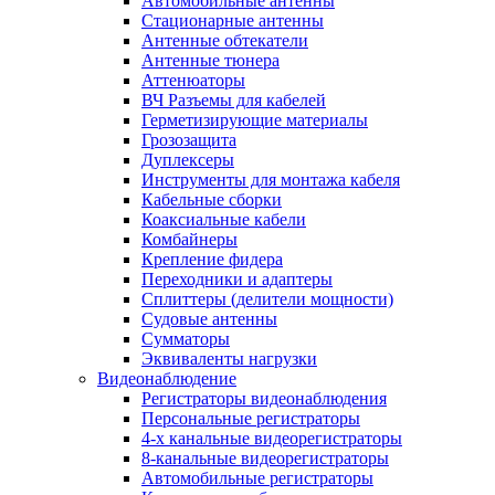
Автомобильные антенны
Стационарные антенны
Антенные обтекатели
Антенные тюнера
Аттенюаторы
ВЧ Разъемы для кабелей
Герметизирующие материалы
Грозозащита
Дуплексеры
Инструменты для монтажа кабеля
Кабельные сборки
Коаксиальные кабели
Комбайнеры
Крепление фидера
Переходники и адаптеры
Сплиттеры (делители мощности)
Судовые антенны
Сумматоры
Эквиваленты нагрузки
Видеонаблюдение
Регистраторы видеонаблюдения
Персональные регистраторы
4-х канальные видеорегистраторы
8-канальные видеорегистраторы
Автомобильные регистраторы