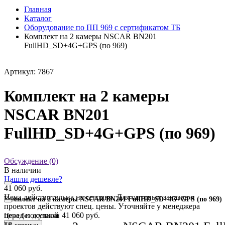
Главная
Каталог
Оборудование по ПП 969 с сертификатом ТБ
Комплект на 2 камеры NSCAR BN201
FullHD_SD+4G+GPS (по 969)
Артикул: 7867
Комплект на 2 камеры
NSCAR BN201
FullHD_SD+4G+GPS (по 969)
Обсуждение (0)
В наличии
Нашли дешевле?
41 060 руб.
Цена действительна на сегодня. Для оптовых заказов и
Комплект на 2 камеры NSCAR BN201 FullHD_SD+4G+GPS (по 969)
проектов действуют спец. цены. Уточняйте у менеджера
перед покупкой
41 060 руб.
Цена без доставки