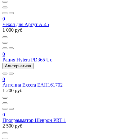
0
Чехол для Аргут А-45
1 000 руб.
0
Рация Hytera PD365 Uc
Альтернатива
0
Антенна Excera EAH161702
1 200 руб.
0
Программатор Шеврон PRT-1
2 500 руб.