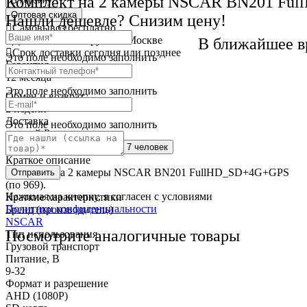
Комплект на 2 камеры NSCAR BN201 Ful
В корзину
Оптовая скидка
Нашли дешевле? Снизим цену!
Самовывоз
бесплатно
Доставка
от 250 руб. по Москве
В ближайшее в
Cрок доставки
сегодня или позднее
Это поле необходимо заполнить
Гарантия
12 месяца
Это поле необходимо заполнить
Обмен и возврат
2 недели
Доставка
Это поле необходимо заполнить
по всей России
Сейчас этот товар
смотрят 7 человек
Краткое описание
Комплект на 2 камеры NSCAR BN201 FullHD_SD+4G+GPS
Отправить
(по 969).
Нажимая на кнопку, я согласен с условиями
Краткие характеристики
Политики конфиденциальности
Бренд (производитель)
NSCAR
Посмотрите аналогичные товары
Тип использования
Грузовой транспорт
Питание, В
9-32
Формат и разрешение
AHD (1080Р)