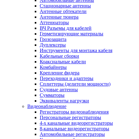
Автомобильные антенны
Стационарные антенны
Антенные обтекатели
Антенные тюнера
Аттенюаторы
ВЧ Разъемы для кабелей
Герметизирующие материалы
Грозозащита
Дуплексеры
Инструменты для монтажа кабеля
Кабельные сборки
Коаксиальные кабели
Комбайнеры
Крепление фидера
Переходники и адаптеры
Сплиттеры (делители мощности)
Судовые антенны
Сумматоры
Эквиваленты нагрузки
Видеонаблюдение
Регистраторы видеонаблюдения
Персональные регистраторы
4-х канальные видеорегистраторы
8-канальные видеорегистраторы
Автомобильные регистраторы