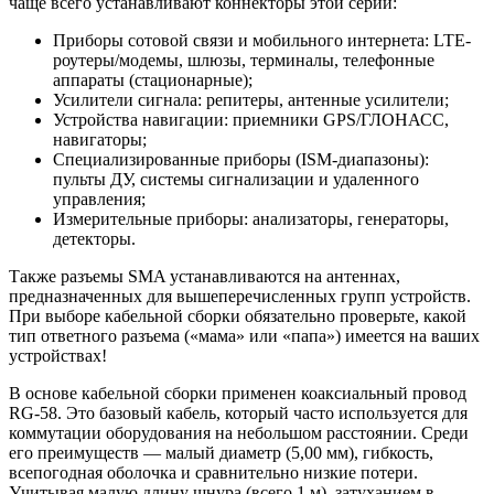
чаще всего устанавливают коннекторы этой серии:
Приборы сотовой связи и мобильного интернета: LTE-
роутеры/модемы, шлюзы, терминалы, телефонные
аппараты (стационарные);
Усилители сигнала: репитеры, антенные усилители;
Устройства навигации: приемники GPS/ГЛОНАСС,
навигаторы;
Специализированные приборы (ISM-диапазоны):
пульты ДУ, системы сигнализации и удаленного
управления;
Измерительные приборы: анализаторы, генераторы,
детекторы.
Также разъемы SMA устанавливаются на антеннах,
предназначенных для вышеперечисленных групп устройств.
При выборе кабельной сборки обязательно проверьте, какой
тип ответного разъема («мама» или «папа») имеется на ваших
устройствах!
В основе кабельной сборки применен коаксиальный провод
RG-58. Это базовый кабель, который часто используется для
коммутации оборудования на небольшом расстоянии. Среди
его преимуществ — малый диаметр (5,00 мм), гибкость,
всепогодная оболочка и сравнительно низкие потери.
Учитывая малую длину шнура (всего 1 м), затуханием в