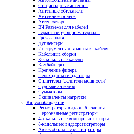
Автомобильные антенны
Стационарные антенны
Антенные обтекатели
Антенные тюнера
Аттенюаторы
ВЧ Разъемы для кабелей
Герметизирующие материалы
Грозозащита
Дуплексеры
Инструменты для монтажа кабеля
Кабельные сборки
Коаксиальные кабели
Комбайнеры
Крепление фидера
Переходники и адаптеры
Сплиттеры (делители мощности)
Судовые антенны
Сумматоры
Эквиваленты нагрузки
Видеонаблюдение
Регистраторы видеонаблюдения
Персональные регистраторы
4-х канальные видеорегистраторы
8-канальные видеорегистраторы
Автомобильные регистраторы