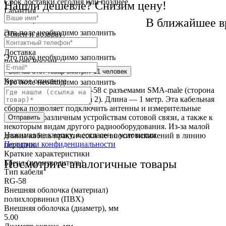
Cрок доставки
сегодня или позднее
Нашли дешевле? Снизим цену!
Гарантия
12 месяца
В ближайшее в
Это поле необходимо заполнить
Обмен и возврат
2 недели
Доставка
Это поле необходимо заполнить
по всей России
Сейчас этот товар
смотрят 11 человек
Краткое описание
Это поле необходимо заполнить
Отрезок радиокабеля RG-58 с разъемами SMA-male (сторона
1) и SMA-female (сторона 2). Длина — 1 метр. Эта кабельная
сборка позволяет подключить антенны и измерительные
приборы к различным устройствам сотовой связи, а также к
Отправить
некоторым видам другого радиооборудования. Из-за малой
Нажимая на кнопку, я согласен с условиями
длины кабель практически не вносит искажений в линию
Политики конфиденциальности
передачи.
Краткие характеристики
Посмотрите аналогичные товары
Бренд (производитель)
Тип кабеля
RG-58
Внешняя оболочка (материал)
полихлорвинил (ПВХ)
Внешняя оболочка (диаметр), мм
5.00