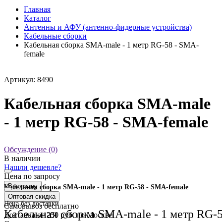
Главная
Каталог
Антенны и АФУ (антенно-фидерные устройства)
Кабельные сборки
Кабельная сборка SMA-male - 1 метр RG-58 - SMA-
female
Артикул: 8490
Кабельная сборка SMA-male
- 1 метр RG-58 - SMA-female
Обсуждение (0)
В наличии
Нашли дешевле?
Цена по запросу
В корзину
Кабельная сборка SMA-male - 1 метр RG-58 - SMA-female
Оптовая скидка
Цена без доставки
Самовывоз
бесплатно
Кабельная сборка SMA-male - 1 метр RG-
Доставка
от 250 руб. по Москве