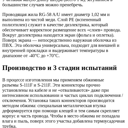
большинстве случаев можно пренебречь.
Проводящая жила RG-58 A/U имеет диаметр 1,02 мм и
выполнена из чистой меди. Слой PE (вспененный
полиэтилен) служит в качестве диэлектрика, который
обеспечивает корректное размещение всех «слоев» провода.
Вокруг диэлектрика находится экран (фольга и оплетка).
Поверх экрана — непосредственно наружная оболочка из
ПВХ. Эта оболочка универсальна, подходит для внешней и
внутренней прокладки и выдерживает температуры в
диапазоне от -40°C до +70°C.
Производство и 3 стадии испытаний
В процессе изготовления мы применяем обжимные
разъемы S-111F и S-211F. Эти коннекторы прочно
установлены на кабеле и не «отваливаются» даже при
интенсивном использовании и частых циклах подключения /
отключения. Установка таких коннекторов производится
методом обжима: специальная металлическая втулка
деформируется при помощи клещей и тем самым скрепляет
корпус и часть провода. Чтобы в место обжима не попадала
влага и пыль, поверх этого участка добавлена термоусадочная
трубка.