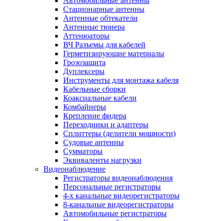
Автомобильные антенны
Стационарные антенны
Антенные обтекатели
Антенные тюнера
Аттенюаторы
ВЧ Разъемы для кабелей
Герметизирующие материалы
Грозозащита
Дуплексеры
Инструменты для монтажа кабеля
Кабельные сборки
Коаксиальные кабели
Комбайнеры
Крепление фидера
Переходники и адаптеры
Сплиттеры (делители мощности)
Судовые антенны
Сумматоры
Эквиваленты нагрузки
Видеонаблюдение
Регистраторы видеонаблюдения
Персональные регистраторы
4-х канальные видеорегистраторы
8-канальные видеорегистраторы
Автомобильные регистраторы